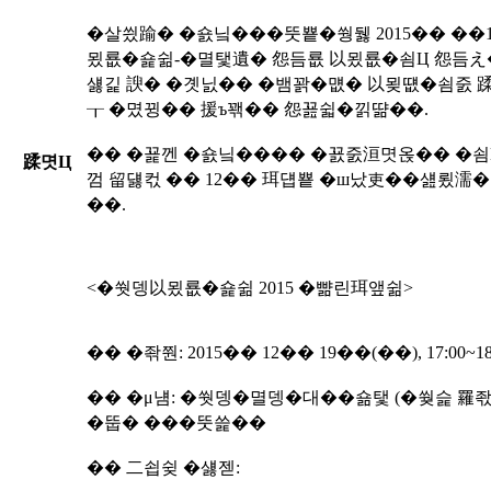
�살씠踰� �숈닠���뚯뿉�쒕뒗 2015�� ��
묐룞�숉쉶-�멸탳遺� 怨듬룞 以묐룞�쇰Ц 怨듬え
섏긽 諛� �곗닔�� �뱀꽑�먮� 以묒떖�쇰줈 
┰ �몄뀡�� 援ъ꽦�� 怨꾪쉷�낅땲��.
�� �꾩껜 �숈닠���� �꾨줈洹몃옩�� �쇰
蹂몃Ц
껌 留덇컧 �� 12�� 珥덉뿉 �ш났吏��섎룄濡
��.
<�쒓뎅以묐룞�숉쉶 2015 �뺢린珥앺쉶>
�� �좎쭨: 2015�� 12�� 19��(��), 17:00~18
�� �μ냼: �쒓뎅�멸뎅�대��숆탳 (�쒖슱 罹
�뚭� ���뚯쓽��
�� 二쇱슂 �섏젣: