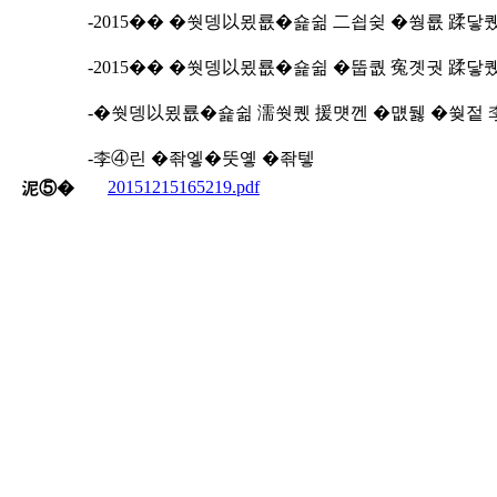
-2015�� �쒓뎅以묐룞�숉쉶 二쇱슂 �쒕룞 蹂닿
-2015�� �쒓뎅以묐룞�숉쉶 �뚭퀎 寃곗궛 蹂닿
-�쒓뎅以묐룞�숉쉶 濡쒓퀬 援먯껜 �먮뒗 �쒖젙 
-李④린 �좎엫�뚯옣 �좎텧
20151215165219.pdf
泥⑤�