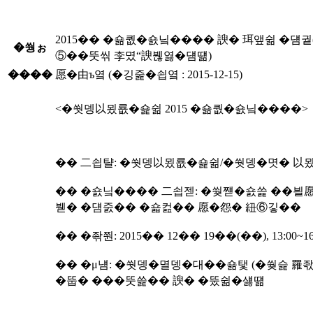
2015�� �숆퀎�숈닠���� 諛� 珥앺쉶 �덈궡
�쒕ぉ
⑤��뚯씪 李몄“諛붾엻�덈떎)
����
愿�由ъ옄 (�깅줉�쇱옄 : 2015-12-15)
<�쒓뎅以묐룞�숉쉶 2015 �숆퀎�숈닠����>
�� 二쇱턀: �쒓뎅以묐룞�숉쉶/�쒓뎅�몃� 以
�� �숈닠���� 二쇱젣: �쒖쨷�숈쓽 ��븰
붿� �덈줈�� �숇컲�� 愿�怨� 紐⑥깋��
�� �좎쭨: 2015�� 12�� 19��(��), 13:00~16
�� �μ냼: �쒓뎅�멸뎅�대��숆탳 (�쒖슱 罹
�뚭� ���뚯쓽�� 諛� �뚰쉶�섏떎