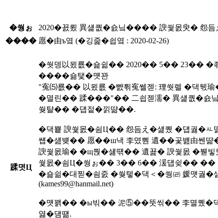
�쒕ぉ
2020�꾨룄 異섍퀎�숈닠���� 諛쒗몴臾� 怨듬
����
愿�由ъ옄 (�깅줉�쇱옄 : 2020-02-26)
�쒓뎅以묐룞�숉쉶�� 2020�� 5�� 23�� 
����숆탳�먯꽌
"寃⑸룞�� 以묐룞 �뺤튂寃쎌젣: 理쒓렐 �댁뒋瑜
�멸린�� 蹂���"�� 二쇱젣濡� 異섍퀎�숈
쒖턀�� �덉젙�낅땲��.
�댁뿉 諛쒗몴�쇰Ц�� 怨듬え�섍퀬 �덉궗�ㅻ땲
썝�섎뱾�� 愿��ш낵 李몄뿬 遺��곷뱶由쎈땲�
諛쒗몴瑜� �щ쭩�섏떆�� 遺꾩� 諛쒗몴 �붿빟
쒗몴�쇰Ц�쒕ぉ�� 3�� 6�� 湲덉슂�� ��
蹂몃Ц
�숉쉶�대찓�쇰줈 �쒖텧�댁＜�쒕㈃ 媛먯궗�
(kames99@hanmail.net)
�먯꽭�� �ы빆�� 泥⑤��뚯씪�� 李멸퀬�
엻�덈떎.