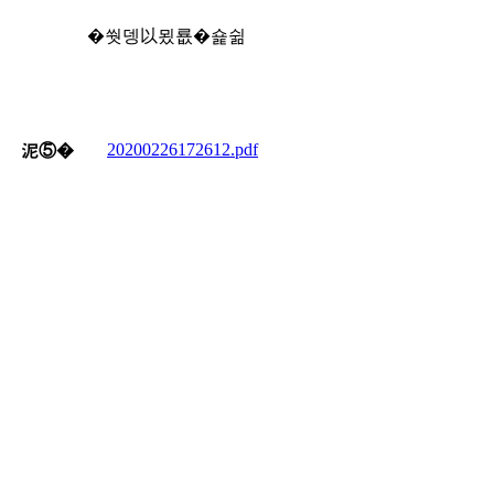
�쒓뎅以묐룞�숉쉶
20200226172612.pdf
泥⑤�